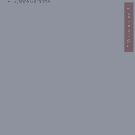
5 Jahre Garantie
↑ Wir ziehen um! ↑