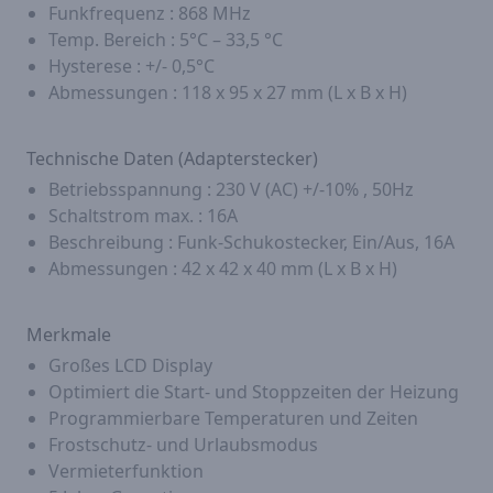
Funkfrequenz : 868 MHz
Temp. Bereich : 5°C – 33,5 °C
Hysterese : +/- 0,5°C
Abmessungen : 118 x 95 x 27 mm (L x B x H)
Technische Daten (Adapterstecker)
Betriebsspannung : 230 V (AC) +/-10% , 50Hz
Schaltstrom max. : 16A
Beschreibung : Funk-Schukostecker, Ein/Aus, 16A
Abmessungen : 42 x 42 x 40 mm (L x B x H)
Merkmale
Großes LCD Display
Optimiert die Start- und Stoppzeiten der Heizung
Programmierbare Temperaturen und Zeiten
Frostschutz- und Urlaubsmodus
Vermieterfunktion