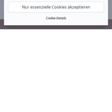
Nur essenzielle Cookies akzeptieren
Cookie-Details
Footer
INFRAROTHEIZUNG
Magma Original
Magma Heizfliese Stein
Magma Metallic
Magma Standheizung